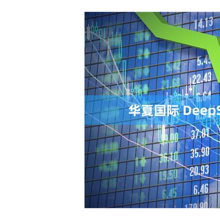
上证指数
3900.35
00
-0.01%
21.92
0.