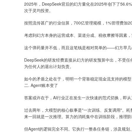
2025年，DeepSeek背后的幻方量化在2025年创下了
次于灵均投资。
按照流传甚广的行业估算，700亿管理规模，1%管理费加2
考虑到幻方本身的运营成本、渠道分成、税收摩擦等因素，实
这个弹药量并不低，而且这笔钱是相对简单的——幻方早几
DeepSeek的研发经费直接从幻方的研发预算中出，不受
为任何人的退出计划负责。
如今的矛盾之处在于，明明一个背靠稳定现金流支持的模型
二. Agent账本变了
答案或许在于，AI行业正在发生一次快速的范式切换，即从三年前
过去两年，大模型的核心叙事是"一次训练、反复调用"。
来一回就是一次推理。算力的消耗集中在训练阶段，推理阶
但Agent的逻辑完全不同。它执行一整条任务链，涉及规