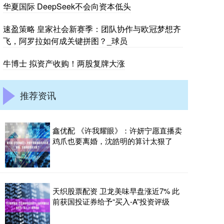
华夏国际 DeepSeek不会向资本低头
速盈策略 皇家社会新赛季：团队协作与欧冠梦想齐
飞，阿罗拉如何成关键拼图？_球员
牛博士 拟资产收购！两股复牌大涨
推荐资讯
鑫优配 《许我耀眼》：许妍宁愿直播卖
鸡爪也要离婚，沈皓明的算计太狠了
天织股票配资 卫龙美味早盘涨近7% 此
前获国投证券给予“买入-A”投资评级