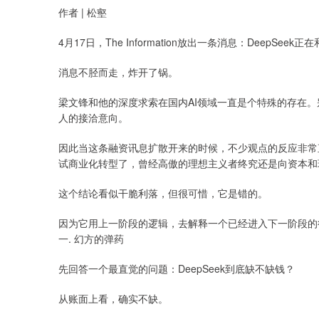
作者 | 松壑
4月17日，The Information放出一条消息：Deep
消息不胫而走，炸开了锅。
梁文锋和他的深度求索在国内AI领域一直是个特殊的存在
人的接洽意向。
因此当这条融资讯息扩散开来的时候，不少观点的反应非常直
试商业化转型了，曾经高傲的理想主义者终究还是向资本和
这个结论看似干脆利落，但很可惜，它是错的。
因为它用上一阶段的逻辑，去解释一个已经进入下一阶段的
一. 幻方的弹药
先回答一个最直觉的问题：DeepSeek到底缺不缺钱？
从账面上看，确实不缺。