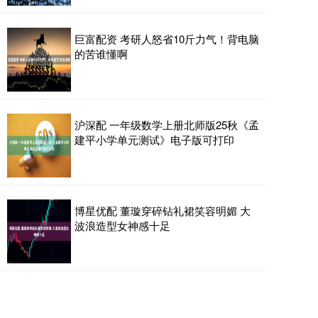
巨富配资 考研人怒省10斤力气！背电脑
的苦谁懂啊
沪深配 一年级数学上册北师版25秋《孟
建平小学单元测试》电子版可打印
博星优配 董璇穿碎钻礼裙笑容明媚 大
波浪造型女神感十足