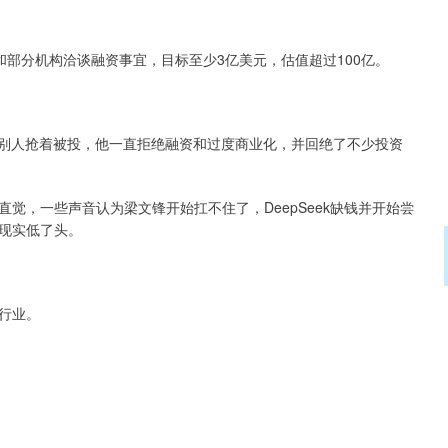
Seek正在和部分机构洽谈融资事宜，目标至少3亿美元，估值超过100亿。
。别人抢着被投，他一直拒绝融资和过度商业化，并回绝了不少投资
觉，一些声音认为梁文锋开始扛不住了，DeepSeek缺钱并开始尝
现实低了头。
行业。