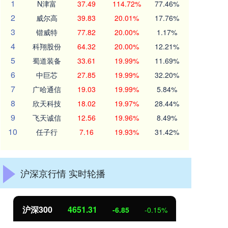
1
N津富
37.49
114.72%
77.46%
2
威尔高
39.83
20.01%
17.76%
3
锴威特
77.82
20.00%
1.17%
4
科翔股份
64.32
20.00%
12.21%
5
蜀道装备
33.61
19.99%
11.69%
6
中巨芯
27.85
19.99%
32.20%
7
广哈通信
19.03
19.99%
5.84%
8
欣天科技
18.02
19.97%
28.44%
9
飞天诚信
12.56
19.96%
8.49%
10
任子行
7.16
19.93%
31.42%
沪深京行情 实时轮播
沪深300
4651.31
北
-6.85
-0.15%