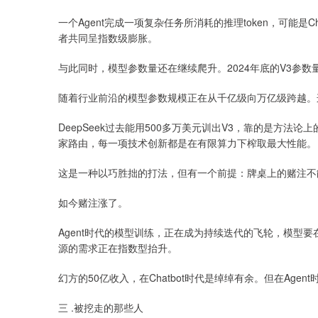
一个Agent完成一项复杂任务所消耗的推理token，可能是
者共同呈指数级膨胀。
与此同时，模型参数量还在继续爬升。2024年底的V3参数量是67
随着行业前沿的模型参数规模正在从千亿级向万亿级跨越。
DeepSeek过去能用500多万美元训出V3，靠的是方法
家路由，每一项技术创新都是在有限算力下榨取最大性能。
这是一种以巧胜拙的打法，但有一个前提：牌桌上的赌注
如今赌注涨了。
Agent时代的模型训练，正在成为持续迭代的飞轮，模型
源的需求正在指数型抬升。
幻方的50亿收入，在Chatbot时代是绰绰有余。但在Age
三 .被挖走的那些人