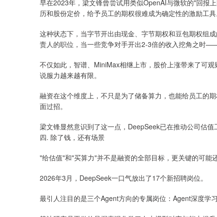
早在2023年，梁文锋曾尝试用类似OpenAI与微软的"回报
历和股份定价，给予员工的期权很难成为确定性的激励工具
这种状态下，当字节开出由现金、字节期权和豆包期权组成
责人的职位，当一些竞争对手开出2-3倍的收入挖角之时——很
不仅如此，智谱、MiniMax相继上市，股价上涨带来了
说服力越来越有限。
融资在这个维度上，不只是为了储备算力，也能给员工的期
面过招。
梁文锋显然意识到了这一点，DeepSeek已在推动公司
四. 除了钱，还有场景
"给估值"和"买算力"并不是融资的全部目标，更关键的可能还
2026年3月，DeepSeek一口气放出了17个新招聘岗位。
最引人注目的是三个Agent方向的专属岗位：Agent深度学