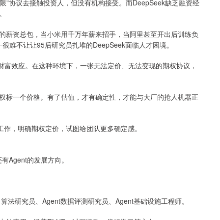
上限"协议去接触投资人，但没有机构接受。而DeepSeek缺乏融资经
。
的薪资总包，当小米用千万年薪来招手，当阿里甚至开出后训练负
难不让让95后研究员扎堆的DeepSeek面临人才困境。
可观财富效应。在这种环境下，一张无法定价、无法变现的期权协议，
权标一个价格。有了估值，才有确定性，才能与大厂的抢人机器正
估值工作，明确期权定价，试图给团队更多确定感。
有Agent的发展方向。
习算法研究员、Agent数据评测研究员、Agent基础设施工程师。