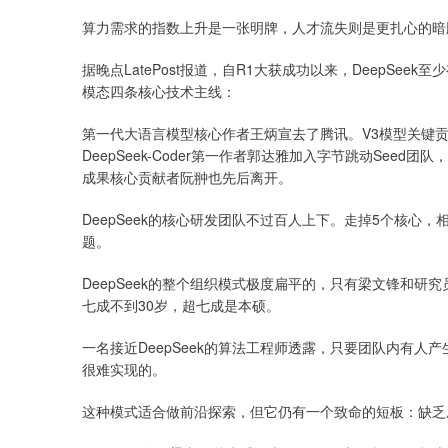
算力需求的指数上升是一张明牌，人才流失则是更扎心的暗
据晚点LatePost报道，自R1大获成功以来，DeepSe
模态四条核心技术主线：
第一代大语言模型核心作者王炳宣去了腾讯。V3模型关键贡
DeepSeek-Coder第一作者郭达雅加入字节跳动Seed
成果核心贡献者阮翀也先后离开。
DeepSeek的核心研发团队不过百人上下。走掉5个核心
题。
DeepSeek的整个组织模式极度扁平的，只有梁文锋和研
七成不到30岁，超七成是本硕。
一名接近DeepSeek的算法工程师透露，只要团队内有
很难实现的。
这种模式适合做前沿探索，但它仍有一个致命的短板：缺乏