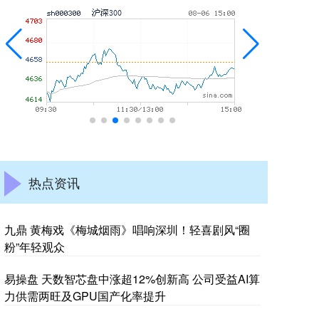
热点资讯
九鼎 黄梅戏《梅城烟雨》唱响深圳！轻喜剧风“圈
粉”年轻观众
易操盘 天数智芯盘中涨超12%创新高 公司受益AI算
力供需两旺及GPU国产化率提升