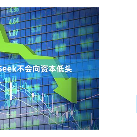
深证成指
14110.12
57%
-34.08
-0.24%