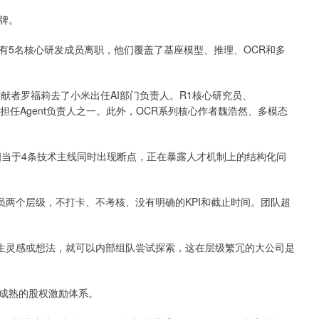
牌。
ek至少有5名核心研发成员离职，他们覆盖了基座模型、推理、OCR和多
献者罗福莉去了小米出任AI部门负责人。R1核心研究员、
团队，担任Agent负责人之一。此外，OCR系列核心作者魏浩然、多模态
，相当于4条技术主线同时出现断点，正在暴露人才机制上的结构化问
究员两个层级，不打卡、不考核、没有明确的KPI和截止时间。团队超
人产生灵感或想法，就可以内部组队尝试探索，这在层级繁冗的大公司是
成熟的股权激励体系。