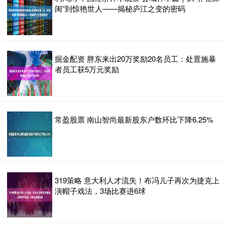
闺”到惊艳世人——揭秘庐江之变的密码
掘金配资 胖东来出20万奖励20名员工：处置施暴
者员工获5万元奖励
常盈股票 南山智尚最新股东户数环比下降6.25%
319策略 意大利人才流失！布冯儿子再次为捷克上
演帽子戏法，3场比赛进6球