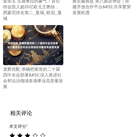
金策宝 瓜迪奥拉的豪气！首位
聚宏鑫操盘 第八届进博会｜搭
转会投入超20亿欧元主教练，
建开放合作平台&#32;共享繁荣
西蒙尼排名第二_曼城_欧冠_曼
发展机遇
城
龙辉优配 准确把握党的二十届
四中全会部署&#32;深入推进社
会和法治领域各项事业高质量发
展
相关评论
本文评分
*