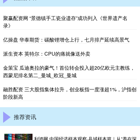
聚赢配资网 “景德镇手工瓷业遗存”成功列入《世界遗产名
录》
亿操盘 华泰期货：碳酸锂增仓上行，七月排产延续高景气
派生资本 英特尔：CPU的痛就像送外卖
金策宝 瓜迪奥拉的豪气！首位转会投入超20亿欧元主教练，
西蒙尼排名第二_曼城_欧冠_曼城
融胜配资 三大股指集体拉升，创业板指一度涨超1%，沪指创
阶段新高
推荐资讯
利鸿网 中国经济样本观察·县域样本篇｜从“养在深