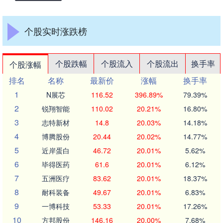
个股实时涨跌榜
个股跌幅
个股流入
个股流出
换手率
个股涨幅
排名
名称
最新价
涨幅
换手率
1
N展芯
116.52
396.89%
79.39%
2
锐翔智能
110.02
20.21%
16.80%
3
志特新材
14.8
20.03%
14.18%
4
博腾股份
20.44
20.02%
14.77%
5
近岸蛋白
46.72
20.01%
5.62%
6
毕得医药
61.6
20.01%
6.12%
7
五洲医疗
83.62
20.01%
18.37%
8
耐科装备
49.67
20.01%
6.83%
9
一博科技
53.33
20.01%
17.26%
10
方邦股份
146.16
20.00%
7.68%