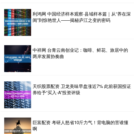
利鸿网 中国经济样本观察·县域样本篇｜从“养在深
闺”到惊艳世人——揭秘庐江之变的密码
中祥网 台青云南创业记：咖啡、鲜花、旅居中的
两岸发展协奏曲
天织股票配资 卫龙美味早盘涨近7% 此前获国投证
券给予“买入-A”投资评级
巨富配资 考研人怒省10斤力气！背电脑的苦谁懂
啊