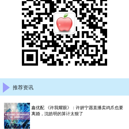
推荐资讯
鑫优配 《许我耀眼》：许妍宁愿直播卖鸡爪也要
离婚，沈皓明的算计太狠了