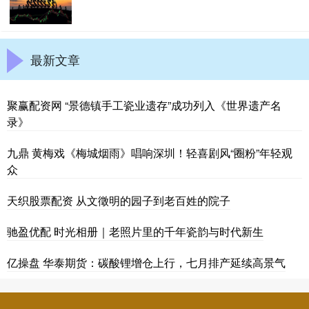
最新文章
聚赢配资网 “景德镇手工瓷业遗存”成功列入《世界遗产名
录》
九鼎 黄梅戏《梅城烟雨》唱响深圳！轻喜剧风“圈粉”年轻观
众
天织股票配资 从文徵明的园子到老百姓的院子
驰盈优配 时光相册｜老照片里的千年瓷韵与时代新生
亿操盘 华泰期货：碳酸锂增仓上行，七月排产延续高景气