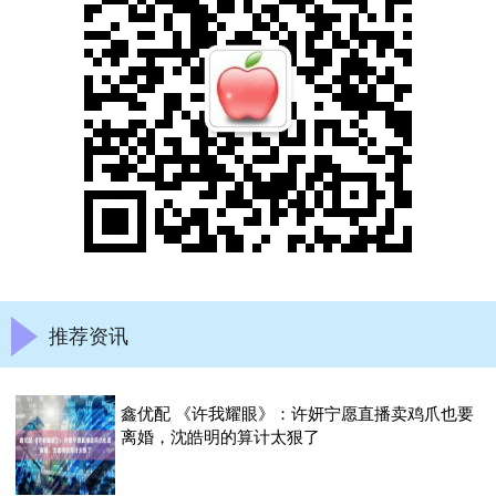
推荐资讯
鑫优配 《许我耀眼》：许妍宁愿直播卖鸡爪也要
离婚，沈皓明的算计太狠了