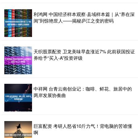
利鸿网 中国经济样本观察·县域样本篇｜从“养在深
闺”到惊艳世人——揭秘庐江之变的密码
天织股票配资 卫龙美味早盘涨近7% 此前获国投证
券给予“买入-A”投资评级
中祥网 台青云南创业记：咖啡、鲜花、旅居中的
两岸发展协奏曲
巨富配资 考研人怒省10斤力气！背电脑的苦谁懂
啊