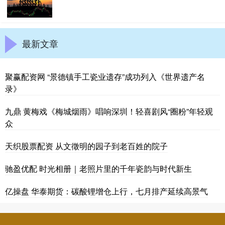
最新文章
聚赢配资网 “景德镇手工瓷业遗存”成功列入《世界遗产名
录》
九鼎 黄梅戏《梅城烟雨》唱响深圳！轻喜剧风“圈粉”年轻观
众
天织股票配资 从文徵明的园子到老百姓的院子
驰盈优配 时光相册｜老照片里的千年瓷韵与时代新生
亿操盘 华泰期货：碳酸锂增仓上行，七月排产延续高景气