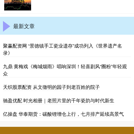
最新文章
聚赢配资网 “景德镇手工瓷业遗存”成功列入《世界遗产名
录》
九鼎 黄梅戏《梅城烟雨》唱响深圳！轻喜剧风“圈粉”年轻观
众
天织股票配资 从文徵明的园子到老百姓的院子
驰盈优配 时光相册｜老照片里的千年瓷韵与时代新生
亿操盘 华泰期货：碳酸锂增仓上行，七月排产延续高景气