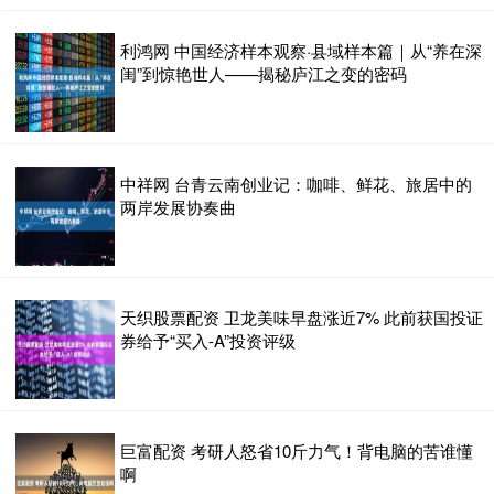
利鸿网 中国经济样本观察·县域样本篇｜从“养在深
闺”到惊艳世人——揭秘庐江之变的密码
中祥网 台青云南创业记：咖啡、鲜花、旅居中的
两岸发展协奏曲
天织股票配资 卫龙美味早盘涨近7% 此前获国投证
券给予“买入-A”投资评级
巨富配资 考研人怒省10斤力气！背电脑的苦谁懂
啊