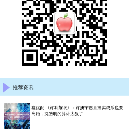
推荐资讯
鑫优配 《许我耀眼》：许妍宁愿直播卖鸡爪也要
离婚，沈皓明的算计太狠了